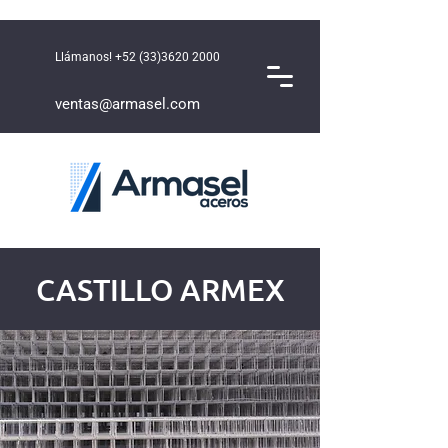
Llámanos!
+52 (33)3620 2000
ventas@armasel.com
CASTILLO ARMEX